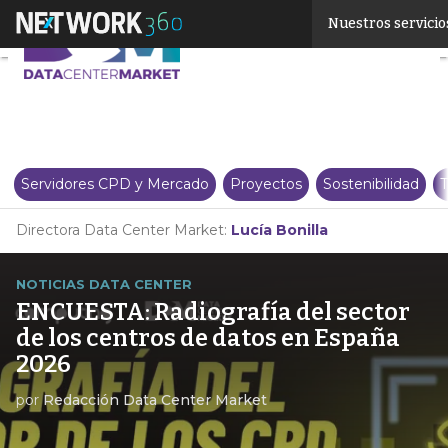
Linkedin
Nuestros servicio
Twitter
Servidores CPD y Mercado
Proyectos
Sostenibilidad
T
Directora Data Center Market:
Lucía Bonilla
NOTICIAS DATA CENTER
ENCUESTA: Radiografía del sector
de los centros de datos en España
2026
por
Redacción Data Center Market