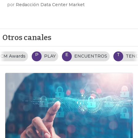
por
Redacción Data Center Market
Otros canales
P
E
T
PLAY
ENCUENTROS
TENDENCIAS TI