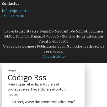
Contactos
info@bps.com.es
+91 313 79 00
BPS está inscrita en el Registro Mercantil de Madrid, Volumen
24.100, Folio 172, Página M-433036 - Número de Identificación
Fiscal: B-85062503
© 2026 BPS Business Publications Spain S.L. Todos los derechos
reservados.
Mapa del Sitio
close
Código Rss
Para copiar el enlace RSS en el
portapapeles, haga clic en el botón.
RSS link