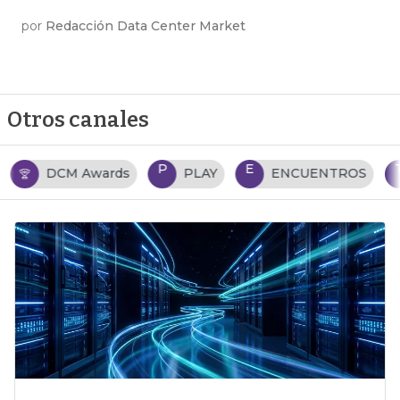
por
Redacción Data Center Market
Otros canales
P
E
T
PLAY
ENCUENTROS
TENDENCIAS TI