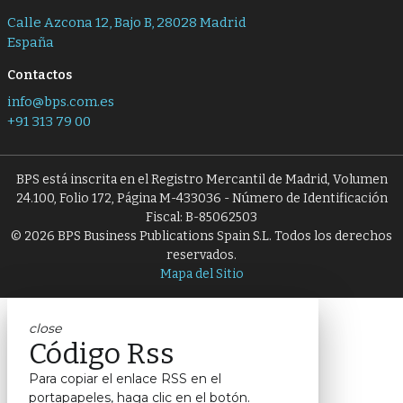
Calle Azcona 12, Bajo B, 28028 Madrid
España
Contactos
info@bps.com.es
+91 313 79 00
BPS está inscrita en el Registro Mercantil de Madrid, Volumen
24.100, Folio 172, Página M-433036 - Número de Identificación
Fiscal: B-85062503
© 2026 BPS Business Publications Spain S.L. Todos los derechos
reservados.
Mapa del Sitio
close
Código Rss
Para copiar el enlace RSS en el
portapapeles, haga clic en el botón.