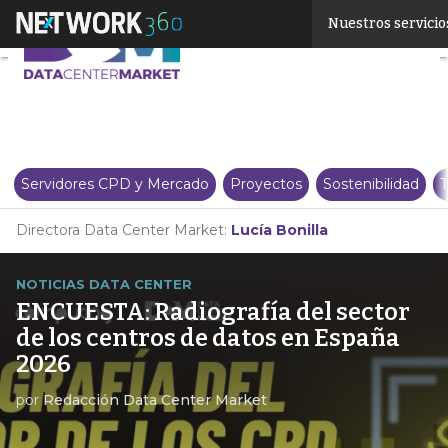
Linkedin
Nuestros servicio
Twitter
Servidores CPD y Mercado
Proyectos
Sostenibilidad
T
Directora Data Center Market:
Lucía Bonilla
NOTICIAS DATA CENTER
ENCUESTA: Radiografía del sector
de los centros de datos en España
2026
por
Redacción Data Center Market