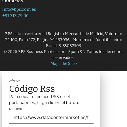
Contactos
info@bps.com.es
+91 313 79 00
BPS está inscrita en el Registro Mercantil de Madrid, Volumen
24.100, Folio 172, Página M-433036 - Número de Identificación
Fiscal: B-85062503
© 2026 BPS Business Publications Spain S.L. Todos los derechos
reservados.
Mapa del Sitio
close
Código Rss
Para copiar el enlace RSS en el
portapapeles, haga clic en el botón.
RSS link