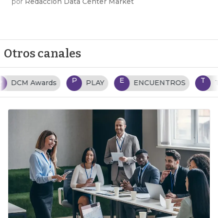
por
Redacción Data Center Market
Otros canales
P
E
T
PLAY
ENCUENTROS
TENDENCIAS TI