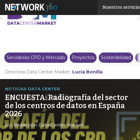
Linkedin
Nuestros servicio
Twitter
Servidores CPD y Mercado
Proyectos
Sostenibilidad
T
Directora Data Center Market:
Lucía Bonilla
NOTICIAS DATA CENTER
ENCUESTA: Radiografía del sector
de los centros de datos en España
2026
por
Redacción Data Center Market