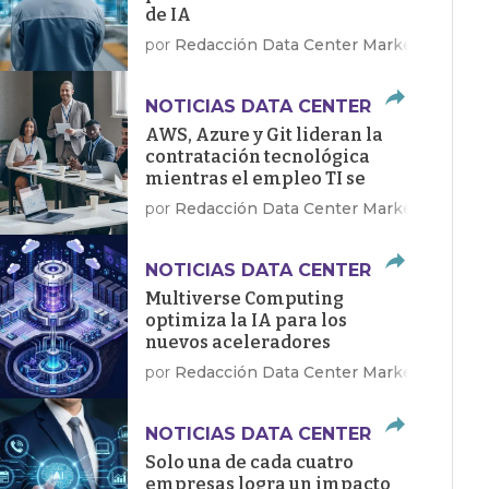
de IA
por
Redacción Data Center Market
NOTICIAS DATA CENTER
AWS, Azure y Git lideran la
contratación tecnológica
mientras el empleo TI se
recupera en EE.UU.
por
Redacción Data Center Market
NOTICIAS DATA CENTER
Multiverse Computing
optimiza la IA para los
nuevos aceleradores
Dragonfly de Qualcomm
por
Redacción Data Center Market
NOTICIAS DATA CENTER
Solo una de cada cuatro
empresas logra un impacto