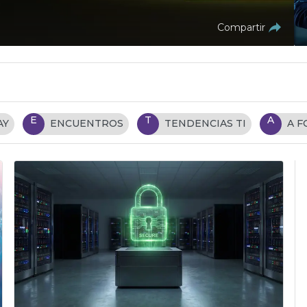
Compartir
E
T
A
AY
ENCUENTROS
TENDENCIAS TI
A 