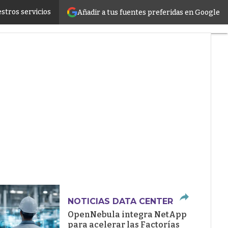
stros servicios
Añadir a tus fuentes preferidas en Google
ructure
NOTICIAS DATA CENTER
OpenNebula integra NetApp
para acelerar las Factorías