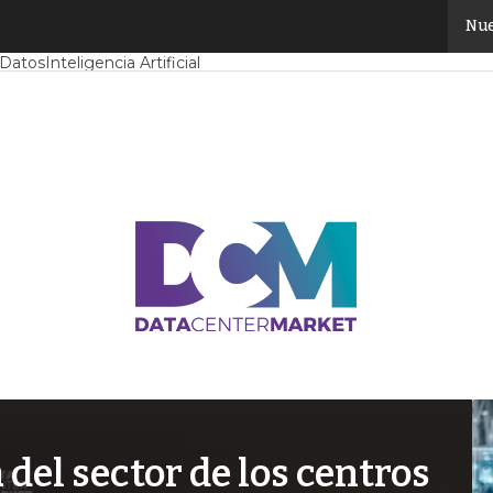
Nue
Mercado
Proyectos
Sostenibilidad
Tendencias TI
Datacenter infrast
 Datos
Inteligencia Artificial
el sector de los centros