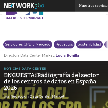
Linkedin
Nuestros servicio
Twitter
Servidores CPD y Mercado
Proyectos
Sostenibilidad
T
Directora Data Center Market:
Lucía Bonilla
NOTICIAS DATA CENTER
ENCUESTA: Radiografía del sector
de los centros de datos en España
2026
por
Redacción Data Center Market