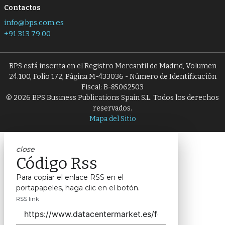
Contactos
info@bps.com.es
+91 313 79 00
BPS está inscrita en el Registro Mercantil de Madrid, Volumen
24.100, Folio 172, Página M-433036 - Número de Identificación
Fiscal: B-85062503
© 2026 BPS Business Publications Spain S.L. Todos los derechos
reservados.
Mapa del Sitio
close
Código Rss
Para copiar el enlace RSS en el
portapapeles, haga clic en el botón.
RSS link