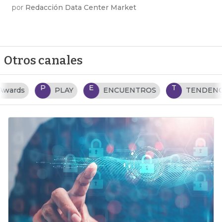
por
Redacción Data Center Market
Otros canales
P
E
T
PLAY
ENCUENTROS
TENDENCIAS TI