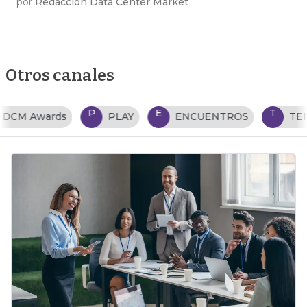
por
Redacción Data Center Market
Otros canales
P
E
T
PLAY
ENCUENTROS
TENDENCIAS TI