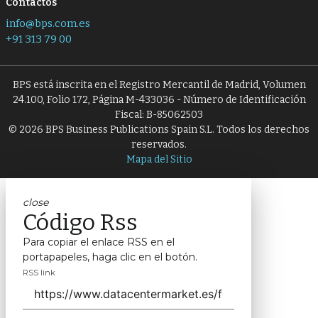
Contactos
info@bps.com.es
+91 313 79 00
BPS está inscrita en el Registro Mercantil de Madrid, Volumen
24.100, Folio 172, Página M-433036 - Número de Identificación
Fiscal: B-85062503
© 2026 BPS Business Publications Spain S.L. Todos los derechos
reservados.
Mapa del Sitio
close
Código Rss
Para copiar el enlace RSS en el
portapapeles, haga clic en el botón.
RSS link