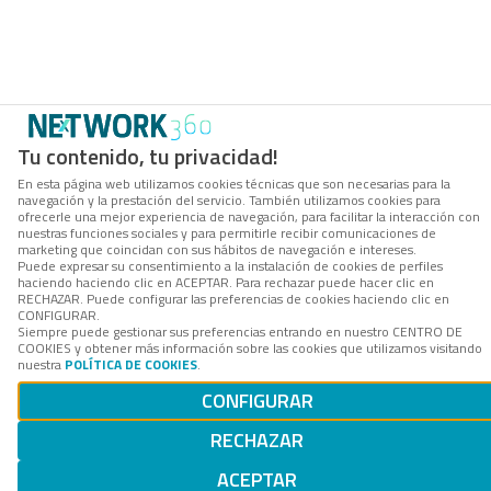
Tu contenido, tu privacidad!
En esta página web utilizamos cookies técnicas que son necesarias para la
navegación y la prestación del servicio. También utilizamos cookies para
ofrecerle una mejor experiencia de navegación, para facilitar la interacción con
nuestras funciones sociales y para permitirle recibir comunicaciones de
marketing que coincidan con sus hábitos de navegación e intereses.
Puede expresar su consentimiento a la instalación de cookies de perfiles
haciendo haciendo clic en ACEPTAR. Para rechazar puede hacer clic en
RECHAZAR. Puede configurar las preferencias de cookies haciendo clic en
CONFIGURAR.
Siempre puede gestionar sus preferencias entrando en nuestro CENTRO DE
COOKIES y obtener más información sobre las cookies que utilizamos visitando
nuestra
POLÍTICA DE COOKIES
.
CONFIGURAR
RECHAZAR
ACEPTAR