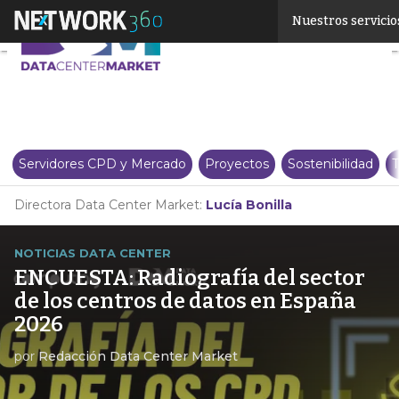
Linkedin
Nuestros servicio
Twitter
Servidores CPD y Mercado
Proyectos
Sostenibilidad
T
Directora Data Center Market:
Lucía Bonilla
NOTICIAS DATA CENTER
ENCUESTA: Radiografía del sector
de los centros de datos en España
2026
por
Redacción Data Center Market