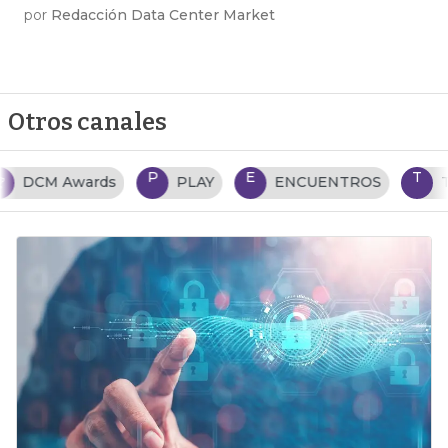
por
Redacción Data Center Market
Otros canales
P
E
T
PLAY
ENCUENTROS
TENDENCIAS TI