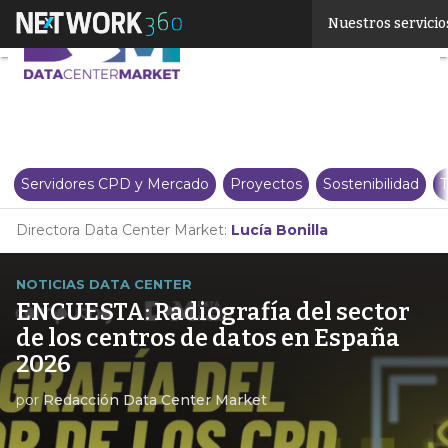
Linkedin
Nuestros servicio
Twitter
Servidores CPD y Mercado
Proyectos
Sostenibilidad
T
Directora Data Center Market:
Lucía Bonilla
NOTICIAS DATA CENTER
ENCUESTA: Radiografía del sector
de los centros de datos en España
2026
por
Redacción Data Center Market