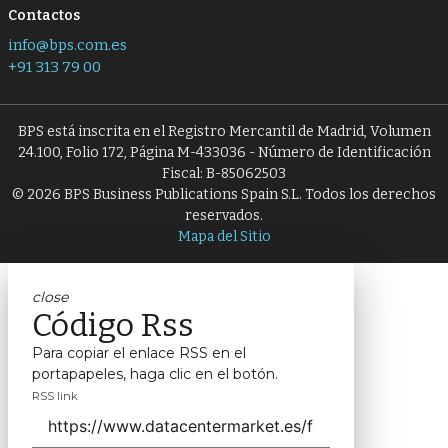
Contactos
info@bps.com.es
+91 313 79 00
BPS está inscrita en el Registro Mercantil de Madrid, Volumen
24.100, Folio 172, Página M-433036 - Número de Identificación
Fiscal: B-85062503
© 2026 BPS Business Publications Spain S.L. Todos los derechos
reservados.
Mapa del Sitio
close
Código Rss
Para copiar el enlace RSS en el
portapapeles, haga clic en el botón.
RSS link