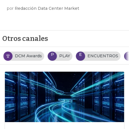
por
Redacción Data Center Market
Otros canales
P
E
T
PLAY
ENCUENTROS
TENDENCIAS TI
…