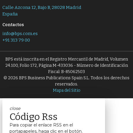
Calle Azcona 12, Bajo B, 28028 Madrid
España
Contactos
info@bps.com.es
+91 313 79 00
BPS está inscrita en el Registro Mercantil de Madrid, Volumen
24.100, Folio 172, Página M-433036 - Número de Identificación
Fiscal: B-85062503
© 2026 BPS Business Publications Spain S.L. Todos los derechos
reservados.
Mapa del Sitio
close
Código Rss
Para copiar el enlace RSS en el
portapapeles, haga clic en el botón.