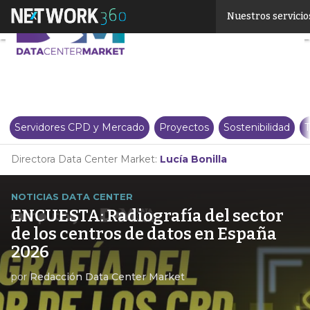
Linkedin
Nuestros servicio
Twitter
Servidores CPD y Mercado
Proyectos
Sostenibilidad
T
Directora Data Center Market:
Lucía Bonilla
NOTICIAS DATA CENTER
ENCUESTA: Radiografía del sector
de los centros de datos en España
2026
por
Redacción Data Center Market