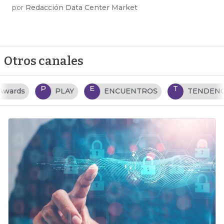
por
Redacción Data Center Market
Otros canales
P
E
T
PLAY
ENCUENTROS
TENDENCIAS TI