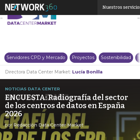
Linkedin
Nuestros servicio
Twitter
Servidores CPD y Mercado
Proyectos
Sostenibilidad
T
Directora Data Center Market:
Lucía Bonilla
NOTICIAS DATA CENTER
ENCUESTA: Radiografía del sector
de los centros de datos en España
2026
por
Redacción Data Center Market