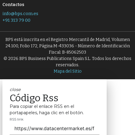
Contactos
info@bps.com.es
+91 313 79 00
BPS está inscrita en el Registro Mercantil de Madrid, Volumen
24.100, Folio 172, Página M-433036 - Número de Identificación
Fiscal: B-85062503
© 2026 BPS Business Publications Spain S.L. Todos los derechos
reservados.
Mapa del Sitio
close
Código Rss
Para copiar el enlace RSS en el
portapapeles, haga clic en el botón.
RSS link