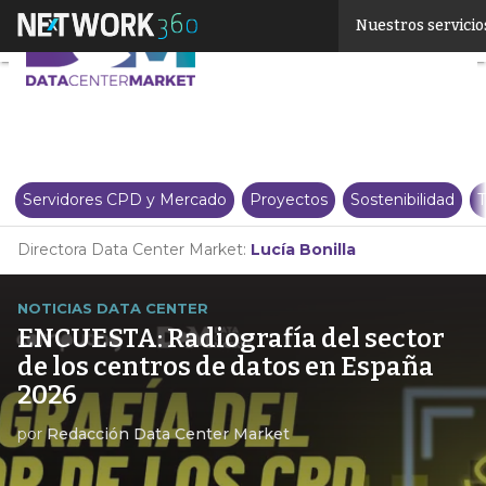
Linkedin
Nuestros servicio
Twitter
Servidores CPD y Mercado
Proyectos
Sostenibilidad
T
Directora Data Center Market:
Lucía Bonilla
NOTICIAS DATA CENTER
ENCUESTA: Radiografía del sector
de los centros de datos en España
2026
por
Redacción Data Center Market