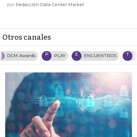
por
Redacción Data Center Market
Otros canales
P
E
T
PLAY
ENCUENTROS
TENDENCIAS TI