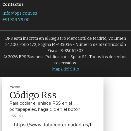
Contactos
info@bps.com.es
+91 313 79 00
BPS está inscrita en el Registro Mercantil de Madrid, Volumen
24.100, Folio 172, Página M-433036 - Número de Identificación
Fiscal: B-85062503
© 2026 BPS Business Publications Spain S.L. Todos los derechos
reservados.
Mapa del Sitio
close
Código Rss
Para copiar el enlace RSS en el
portapapeles, haga clic en el botón.
RSS link