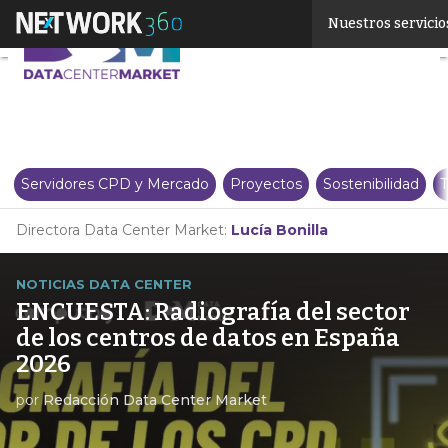
Linkedin
Nuestros servicio
Twitter
Servidores CPD y Mercado
Proyectos
Sostenibilidad
T
Directora Data Center Market:
Lucía Bonilla
NOTICIAS DATA CENTER
ENCUESTA: Radiografía del sector
de los centros de datos en España
2026
por
Redacción Data Center Market