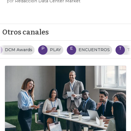
por
Redacción Data Center Market
Otros canales
P
E
T
PLAY
ENCUENTROS
TENDENCIAS TI