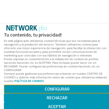
Tu contenido, tu privacidad!
En esta página web utilizamos cookies técnicas que son necesarias para la
navegación y la prestación del servicio. También utilizamos cookies para
ofrecerle una mejor experiencia de navegación, para facilitar la interacción con
nuestras funciones sociales y para permitirle recibir comunicaciones de
marketing que coincidan con sus hábitos de navegación e intereses.
Puede expresar su consentimiento a la instalación de cookies de perfiles
haciendo haciendo clic en ACEPTAR. Para rechazar puede hacer clic en
RECHAZAR. Puede configurar las preferencias de cookies haciendo clic en
CONFIGURAR.
Siempre puede gestionar sus preferencias entrando en nuestro CENTRO DE
COOKIES y obtener más información sobre las cookies que utilizamos visitando
nuestra
POLÍTICA DE COOKIES
.
CONFIGURAR
RECHAZAR
ACEPTAR