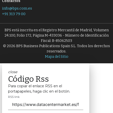
Contactos
info@bps.com.es
+91 313 79 00
BPS está inscrita en el Registro Mercantil de Madrid, Volumen
24.100, Folio 172, Página M-433036 - Número de Identificación
Fiscal: B-85062503
© 2026 BPS Business Publications Spain S.L. Todos los derechos
reservados.
Mapa del Sitio
close
Código Rss
Para copiar el enlace RSS en el
portapapeles, haga clic en el botón.
RSS link