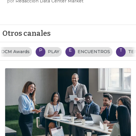
por
Redacción Data Center Market
Otros canales
P
E
T
PLAY
ENCUENTROS
TENDENCIAS TI