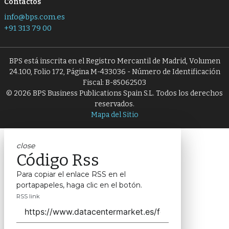
Contactos
info@bps.com.es
+91 313 79 00
BPS está inscrita en el Registro Mercantil de Madrid, Volumen
24.100, Folio 172, Página M-433036 - Número de Identificación
Fiscal: B-85062503
© 2026 BPS Business Publications Spain S.L. Todos los derechos
reservados.
Mapa del Sitio
close
Código Rss
Para copiar el enlace RSS en el
portapapeles, haga clic en el botón.
RSS link