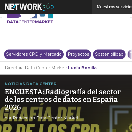
Linkedin
Nuestros servicio
Twitter
Servidores CPD y Mercado
Proyectos
Sostenibilidad
T
Directora Data Center Market:
Lucía Bonilla
NOTICIAS DATA CENTER
ENCUESTA: Radiografía del sector
de los centros de datos en España
2026
por
Redacción Data Center Market