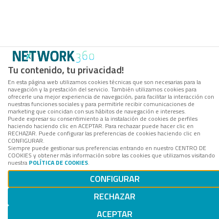
Tu contenido, tu privacidad!
En esta página web utilizamos cookies técnicas que son necesarias para la
navegación y la prestación del servicio. También utilizamos cookies para
ofrecerle una mejor experiencia de navegación, para facilitar la interacción con
nuestras funciones sociales y para permitirle recibir comunicaciones de
marketing que coincidan con sus hábitos de navegación e intereses.
Puede expresar su consentimiento a la instalación de cookies de perfiles
haciendo haciendo clic en ACEPTAR. Para rechazar puede hacer clic en
RECHAZAR. Puede configurar las preferencias de cookies haciendo clic en
CONFIGURAR.
Siempre puede gestionar sus preferencias entrando en nuestro CENTRO DE
COOKIES y obtener más información sobre las cookies que utilizamos visitando
nuestra
POLÍTICA DE COOKIES
.
CONFIGURAR
RECHAZAR
ACEPTAR