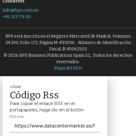
Contactos
info@bps.com.es
+91 313 79 00
BPS está inscrita en el Registro Mercantil de Madrid, Volumen
24.100, Folio 172, Página M-433036 - Número de Identificación
Fiscal: B-85062503
© 2026 BPS Business Publications Spain S.L. Todos los derechos
reservados.
Mapa del Sitio
close
Código Rss
Para copiar el enlace RSS en el
portapapeles, haga clic en el botón.
RSS link