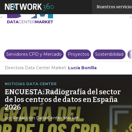
Linkedin
Nuestros servicio
Twitter
Servidores CPD y Mercado
Proyectos
Sostenibilidad
T
Directora Data Center Market:
Lucía Bonilla
NOTICIAS DATA CENTER
ENCUESTA: Radiografía del sector
de los centros de datos en España
2026
por
Redacción Data Center Market