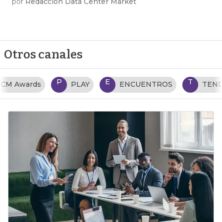
por
Redacción Data Center Market
Otros canales
P
E
T
PLAY
ENCUENTROS
TENDENCIAS TI