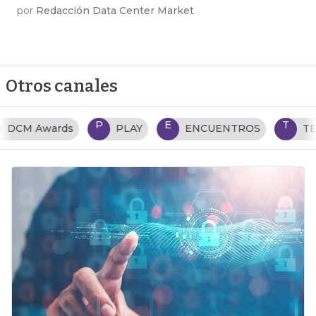
por
Redacción Data Center Market
Otros canales
P
E
T
PLAY
ENCUENTROS
TENDENCIAS TI