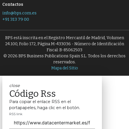
Contactos
info@bps.com.es
+91 313 79 00
BPS está inscrita en el Registro Mercantil de Madrid, Volumen
24.100, Folio 172, Página M-433036 - Número de Identificación
Fiscal: B-85062503
© 2026 BPS Business Publications Spain S.L. Todos los derechos
reservados.
Mapa del Sitio
close
Código Rss
Para copiar el enlace RSS en el
portapapeles, haga clic en el botón.
RSS link