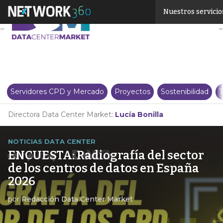
Linkedin
Nuestros servicio
Twitter
Servidores CPD y Mercado
Proyectos
Sostenibilidad
T
Directora Data Center Market:
Lucía Bonilla
NOTICIAS DATA CENTER
ENCUESTA: Radiografía del sector
de los centros de datos en España
2026
por
Redacción Data Center Market