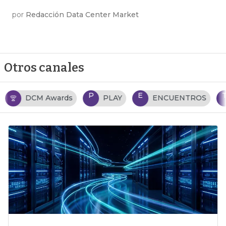
por
Redacción Data Center Market
Otros canales
P
E
T
PLAY
ENCUENTROS
TENDENCIAS TI