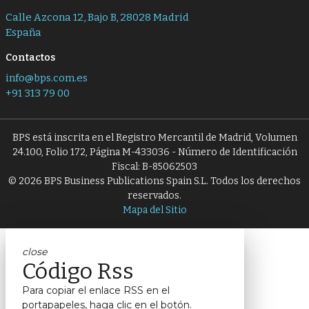
Calle Azcona 12, Bajo B, 28028 Madrid
España
Contactos
info@bps.com.es
+91 313 79 00
BPS está inscrita en el Registro Mercantil de Madrid, Volumen
24.100, Folio 172, Página M-433036 - Número de Identificación
Fiscal: B-85062503
© 2026 BPS Business Publications Spain S.L. Todos los derechos
reservados.
Mapa del Sitio
close
Código Rss
Para copiar el enlace RSS en el
portapapeles, haga clic en el botón.