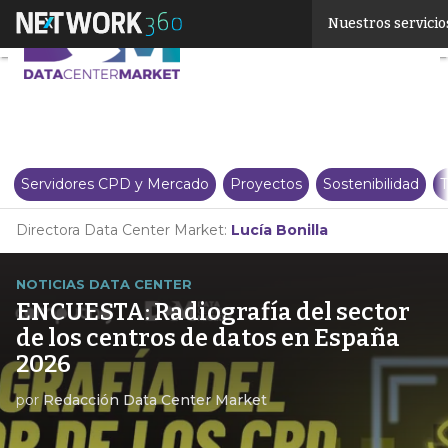
Linkedin
Nuestros servicio
Twitter
Servidores CPD y Mercado
Proyectos
Sostenibilidad
T
Directora Data Center Market:
Lucía Bonilla
NOTICIAS DATA CENTER
ENCUESTA: Radiografía del sector
de los centros de datos en España
2026
por
Redacción Data Center Market