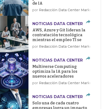
de IA
por
Redacción Data Center Market
NOTICIAS DATA CENTER
AWS, Azure y Git lideran la
contratación tecnológica
mientras el empleo TI se
recupera en EE.UU.
por
Redacción Data Center Market
NOTICIAS DATA CENTER
Multiverse Computing
optimiza la IA para los
nuevos aceleradores
Dragonfly de Qualcomm
por
Redacción Data Center Market
NOTICIAS DATA CENTER
Solo una de cada cuatro
empresas logra un impacto