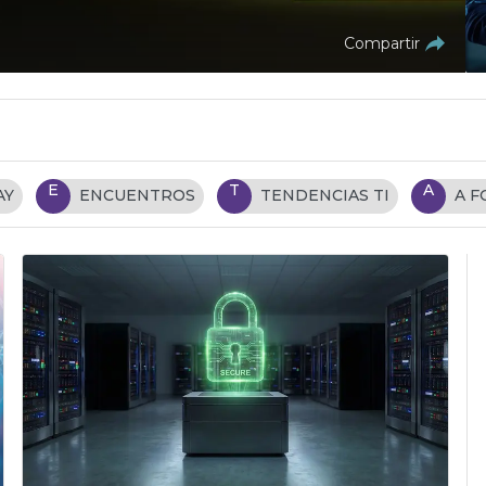
Compartir
E
T
A
AY
ENCUENTROS
TENDENCIAS TI
A 