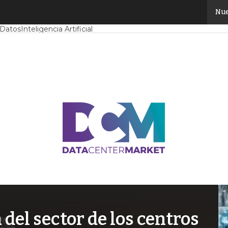
Nue
Mercado
Proyectos
Sostenibilidad
Tendencias TI
Datacenter infrast
 Datos
Inteligencia Artificial
el sector de los centros