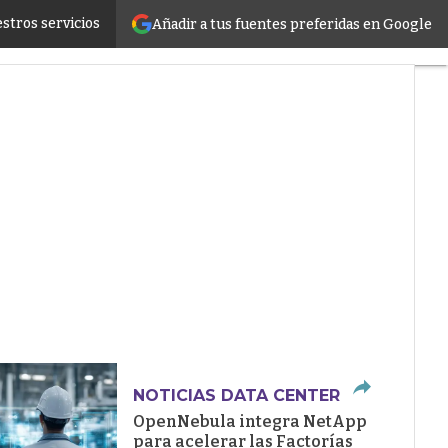
stros servicios
Añadir a tus fuentes preferidas en Google
ructure
NOTICIAS DATA CENTER
OpenNebula integra NetApp
para acelerar las Factorías