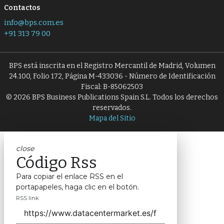
Contactos
info@bps.com.es
+91 313 79 00
BPS está inscrita en el Registro Mercantil de Madrid, Volumen
24.100, Folio 172, Página M-433036 - Número de Identificación
Fiscal: B-85062503
© 2026 BPS Business Publications Spain S.L. Todos los derechos
reservados.
Mapa del Sitio
close
Código Rss
Para copiar el enlace RSS en el
portapapeles, haga clic en el botón.
RSS link