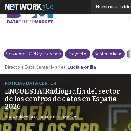
Linkedin
Nuestros servicio
Twitter
Servidores CPD y Mercado
Proyectos
Sostenibilidad
T
Directora Data Center Market:
Lucía Bonilla
NOTICIAS DATA CENTER
ENCUESTA: Radiografía del sector
de los centros de datos en España
2026
por
Redacción Data Center Market