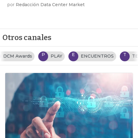
por
Redacción Data Center Market
Otros canales
P
E
T
PLAY
ENCUENTROS
TENDENCIAS TI