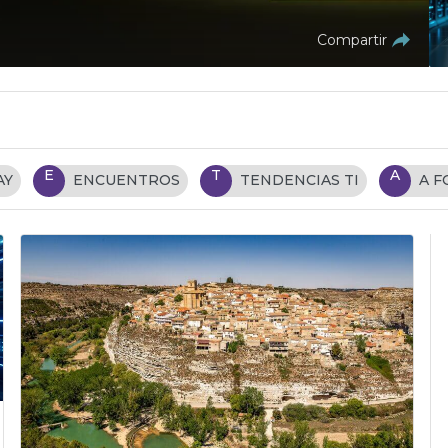
Compartir
E
T
A
AY
ENCUENTROS
TENDENCIAS TI
A 