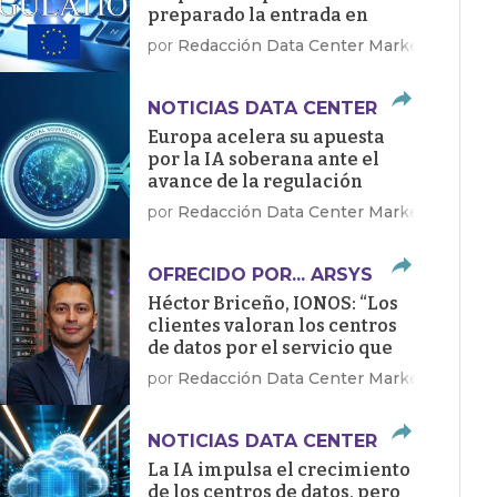
preparado la entrada en
vigor de la Ley de IA
por
Redacción Data Center Market
NOTICIAS DATA CENTER
Europa acelera su apuesta
por la IA soberana ante el
avance de la regulación
por
Redacción Data Center Market
OFRECIDO POR... ARSYS
Héctor Briceño, IONOS: “Los
clientes valoran los centros
de datos por el servicio que
dan, no por sus megawatios”
por
Redacción Data Center Market
NOTICIAS DATA CENTER
La IA impulsa el crecimiento
de los centros de datos, pero