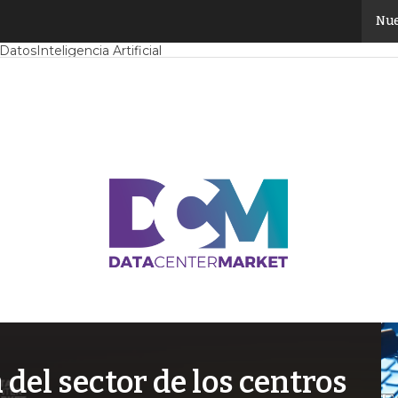
Nue
Mercado
Proyectos
Sostenibilidad
Tendencias TI
Datacenter infrast
 Datos
Inteligencia Artificial
el sector de los centros