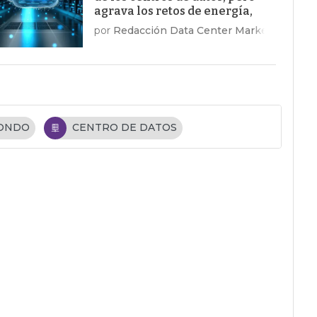
agrava los retos de energía,
costes y talento
por
Redacción Data Center Market
FONDO
CENTRO DE DATOS