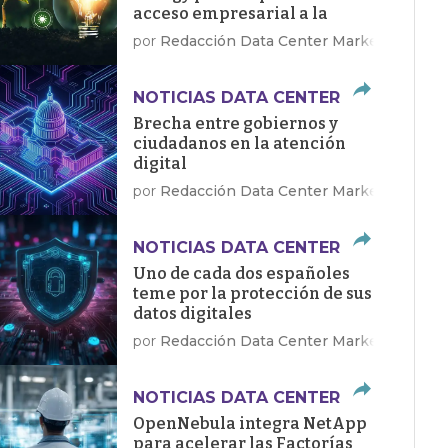
acceso empresarial a la
energía limpia
por
Redacción Data Center Market
NOTICIAS DATA CENTER
Brecha entre gobiernos y
ciudadanos en la atención
digital
por
Redacción Data Center Market
NOTICIAS DATA CENTER
Uno de cada dos españoles
teme por la protección de sus
datos digitales
por
Redacción Data Center Market
NOTICIAS DATA CENTER
OpenNebula integra NetApp
para acelerar las Factorías