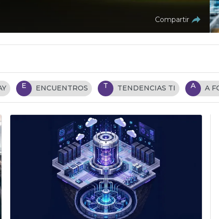
Compartir
E
T
A
AY
ENCUENTROS
TENDENCIAS TI
A 