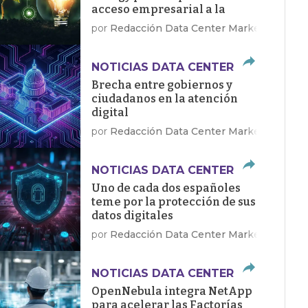
acceso empresarial a la
energía limpia
por
Redacción Data Center Market
NOTICIAS DATA CENTER
Brecha entre gobiernos y
ciudadanos en la atención
digital
por
Redacción Data Center Market
NOTICIAS DATA CENTER
Uno de cada dos españoles
teme por la protección de sus
datos digitales
por
Redacción Data Center Market
NOTICIAS DATA CENTER
OpenNebula integra NetApp
para acelerar las Factorías