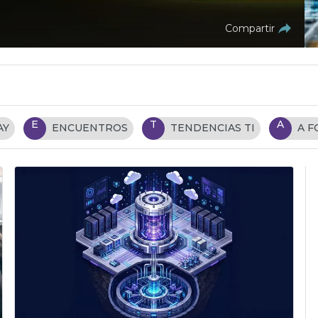
Compartir
E
T
A
AY
ENCUENTROS
TENDENCIAS TI
A 