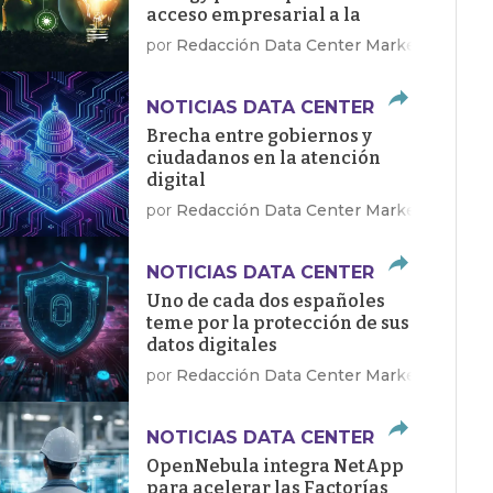
acceso empresarial a la
energía limpia
por
Redacción Data Center Market
NOTICIAS DATA CENTER
Brecha entre gobiernos y
ciudadanos en la atención
digital
por
Redacción Data Center Market
NOTICIAS DATA CENTER
Uno de cada dos españoles
teme por la protección de sus
datos digitales
por
Redacción Data Center Market
NOTICIAS DATA CENTER
OpenNebula integra NetApp
para acelerar las Factorías