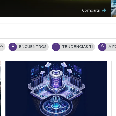
Compartir
E
T
A
AY
ENCUENTROS
TENDENCIAS TI
A 