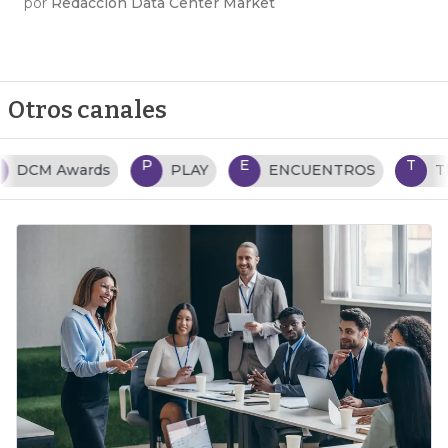
por
Redacción Data Center Market
Otros canales
P
E
T
PLAY
ENCUENTROS
TENDENCIAS TI