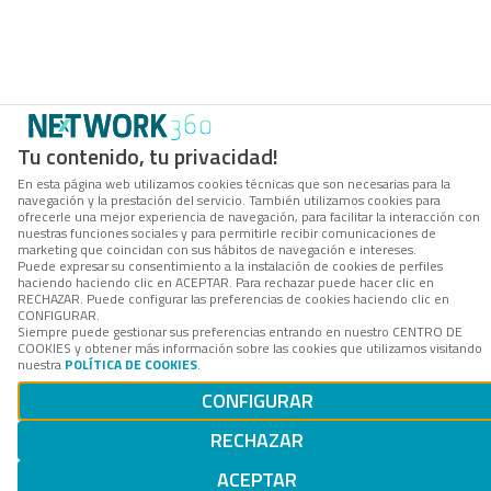
Tu contenido, tu privacidad!
En esta página web utilizamos cookies técnicas que son necesarias para la
navegación y la prestación del servicio. También utilizamos cookies para
ofrecerle una mejor experiencia de navegación, para facilitar la interacción con
nuestras funciones sociales y para permitirle recibir comunicaciones de
marketing que coincidan con sus hábitos de navegación e intereses.
Puede expresar su consentimiento a la instalación de cookies de perfiles
haciendo haciendo clic en ACEPTAR. Para rechazar puede hacer clic en
RECHAZAR. Puede configurar las preferencias de cookies haciendo clic en
CONFIGURAR.
Siempre puede gestionar sus preferencias entrando en nuestro CENTRO DE
COOKIES y obtener más información sobre las cookies que utilizamos visitando
nuestra
POLÍTICA DE COOKIES
.
CONFIGURAR
RECHAZAR
ACEPTAR