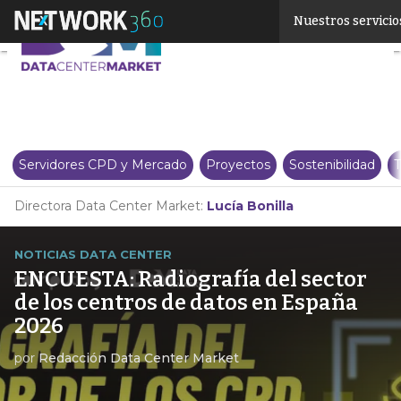
Linkedin
Nuestros servicio
Twitter
Servidores CPD y Mercado
Proyectos
Sostenibilidad
T
Directora Data Center Market:
Lucía Bonilla
NOTICIAS DATA CENTER
ENCUESTA: Radiografía del sector
de los centros de datos en España
2026
por
Redacción Data Center Market