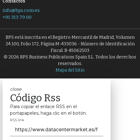
Contactos
info@bps.com.es
+91 313 79 00
BPS está inscrita en el Registro Mercantil de Madrid, Volumen
24.100, Folio 172, Página M-433036 - Número de Identificación
Fiscal: B-85062503
© 2026 BPS Business Publications Spain S.L. Todos los derechos
reservados.
Mapa del Sitio
close
Código Rss
Para copiar el enlace RSS en el
portapapeles, haga clic en el botón.
RSS link