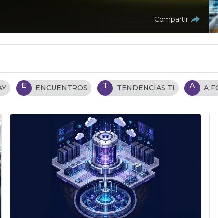
Compartir
E
T
A
AY
ENCUENTROS
TENDENCIAS TI
A 