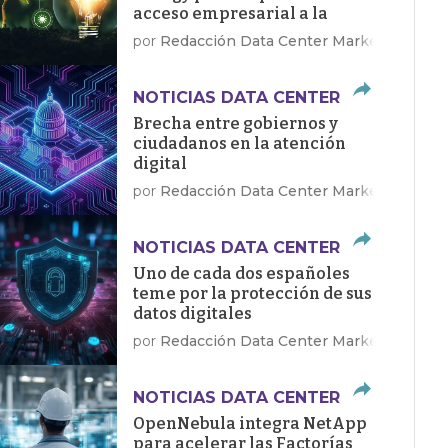
acceso empresarial a la
energía limpia
por
Redacción Data Center Market
NOTICIAS DATA CENTER
Brecha entre gobiernos y
ciudadanos en la atención
digital
por
Redacción Data Center Market
NOTICIAS DATA CENTER
Uno de cada dos españoles
teme por la protección de sus
datos digitales
por
Redacción Data Center Market
NOTICIAS DATA CENTER
OpenNebula integra NetApp
para acelerar las Factorías