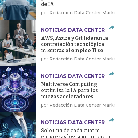
de IA
por
Redacción Data Center Market
NOTICIAS DATA CENTER
AWS, Azure y Git lideran la
contratación tecnológica
mientras el empleo TI se
recupera en EE.UU.
por
Redacción Data Center Market
NOTICIAS DATA CENTER
Multiverse Computing
optimiza la IA para los
nuevos aceleradores
Dragonfly de Qualcomm
por
Redacción Data Center Market
NOTICIAS DATA CENTER
Solo una de cada cuatro
empresas logra un impacto