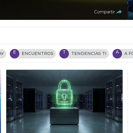
Compartir
E
T
A
AY
ENCUENTROS
TENDENCIAS TI
A 