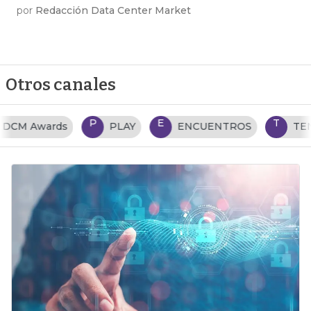
por
Redacción Data Center Market
Otros canales
P
E
T
PLAY
ENCUENTROS
TENDENCIAS TI