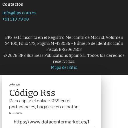
Contactos
info@bps.com.es
+91 313 79 00
BPS está inscrita en el Registro Mercantil de Madrid, Volumen
24.100, Folio 172, Página M-433036 - Número de Identificación
Fiscal: B-85062503
© 2026 BPS Business Publications Spain S.L. Todos los derechos
reservados.
Mapa del Sitio
close
Código Rss
Para copiar el enlace RSS en el
portapapeles, haga clic en el botón.
RSS link