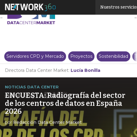
Linkedin
Nuestros servicio
Twitter
Servidores CPD y Mercado
Proyectos
Sostenibilidad
T
Directora Data Center Market:
Lucía Bonilla
NOTICIAS DATA CENTER
ENCUESTA: Radiografía del sector
de los centros de datos en España
2026
por
Redacción Data Center Market