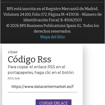
BPS está inscrita en el Registro Mercantil de Madrid,
Volumen 24.100, Folio 172, Página M-433036 - Número de
Identificación Fiscal: B-85062503
© 2026 BPS Business Publications Spain S.L. Todos los
derechos reservados.
Mapa del Sitio
close
Código Rss
Para copiar el enlace RSS en el
portapapeles, haga clic en el botón.
RSS link
COPIAR ENLACE