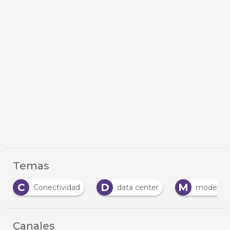
Temas
C
D
M
Conectividad
data center
moderniz
Canales