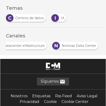
Temas
C
I
Centros de datos
IA
Canales
D
N
Datacenter infrastructure
Noticias Data Cent
Síguenos
Nosotros
Etiquetas
Rss Feed
Aviso Legal
Privacidad
Cookie
Cookie Center