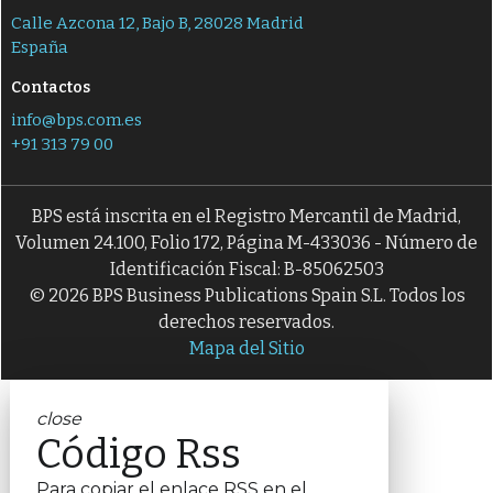
Calle Azcona 12, Bajo B, 28028 Madrid
España
Contactos
info@bps.com.es
+91 313 79 00
BPS está inscrita en el Registro Mercantil de Madrid,
Volumen 24.100, Folio 172, Página M-433036 - Número de
Identificación Fiscal: B-85062503
© 2026 BPS Business Publications Spain S.L. Todos los
derechos reservados.
Mapa del Sitio
close
Código Rss
Para copiar el enlace RSS en el