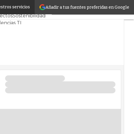
stros servicios
Añadir a tus fuentes preferidas en Google
idores CPD y Mercado
ectos
Sostenibilidad
encias TI
center infrastructure
isis Centros de Datos
igencia Artificial