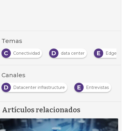
Temas
C
D
E
Conectividad
data center
Edge Compu
Canales
D
E
Datacenter infrastructure
Entrevistas
Artículos relacionados