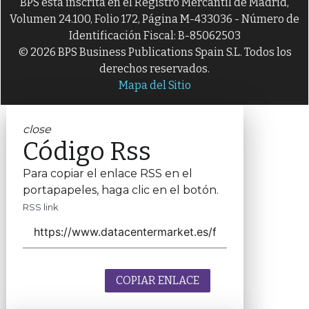
BPS está inscrita en el Registro Mercantil de Madrid,
Volumen 24.100, Folio 172, Página M-433036 - Número de
Identificación Fiscal: B-85062503
© 2026 BPS Business Publications Spain S.L. Todos los
derechos reservados.
Mapa del Sitio
close
Código Rss
Para copiar el enlace RSS en el
portapapeles, haga clic en el botón.
RSS link
COPIAR ENLACE