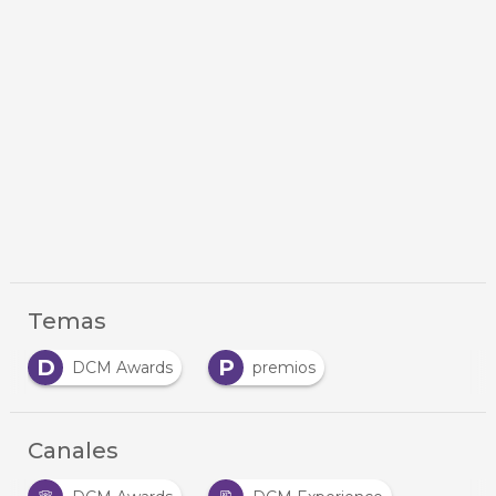
Temas
D
P
DCM Awards
premios
Canales