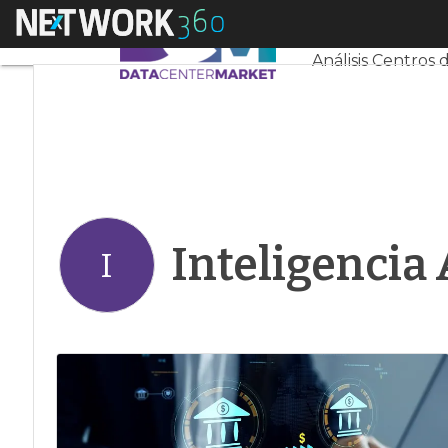
Linkedin
Menú
Servidores CPD 
Twitter
Análisis Centros 
Inteligencia A
I