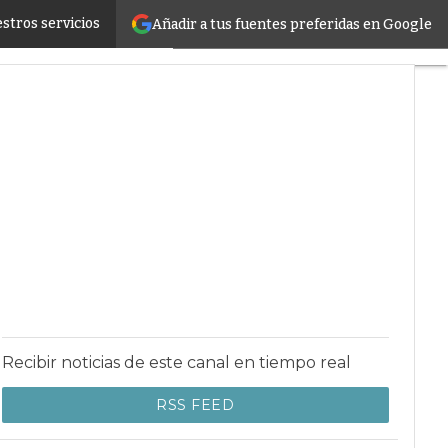
stros servicios
Añadir a tus fuentes preferidas en Google
er infrastructure
Recibir noticias de este canal en tiempo real
RSS FEED