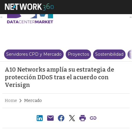
A10 Networks amplía su estrate
Servidores CPD y Mercado
Proyectos
Sostenibilidad
T
A10 Networks amplía su estrategia de
protección DDoS tras el acuerdo con
Verisign
Home
Mercado