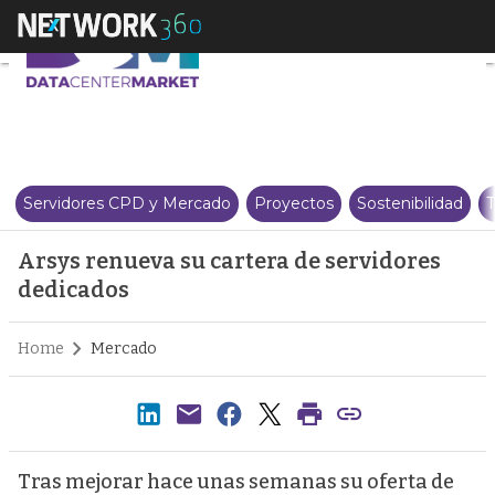
Arsys renueva su cartera de se
Servidores CPD y Mercado
Proyectos
Sostenibilidad
T
Arsys renueva su cartera de servidores
dedicados
Home
Mercado
Tras mejorar hace unas semanas su oferta de