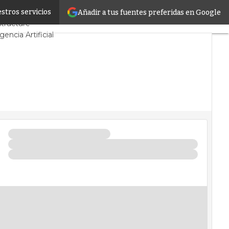
stros servicios
Añadir a tus fuentes preferidas en Google
yectos
Sostenibilidad
structure
igencia Artificial