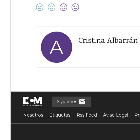
A
Cristina Albarrán
Síguenos
Nosotros
Etiquetas
Rss Feed
Aviso Legal
Pr