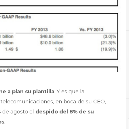
C
Cloud
N
Not
 a plan su plantilla
. Y es que la
 telecomunicaciones, en boca de su CEO,
 de agosto el
despido del 8% de su
os
.