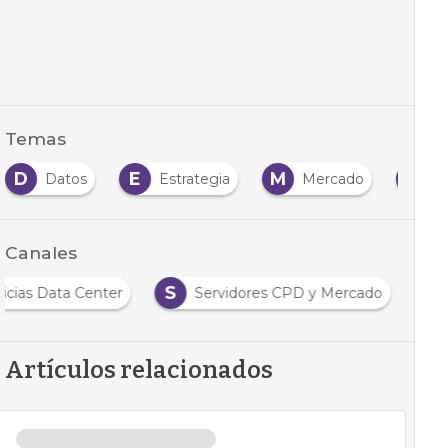
Temas
D
E
M
N
Datos
Estrategia
Mercado
N
Canales
S
icias Data Center
Servidores CPD y Mercado
Artículos relacionados