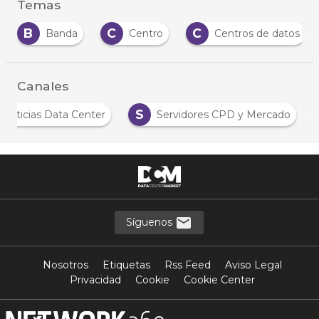
Temas
B
C
C
Banda
Centro
Centros de datos
Canales
S
Noticias Data Center
Servidores CPD y Mercado
Síguenos
Nosotros
Etiquetas
Rss Feed
Aviso Legal
Privacidad
Cookie
Cookie Center