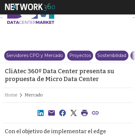
CliAtec 360º Data Center prese
Servidores CPD y Mercado
Proyectos
Sostenibilidad
T
CliAtec 360º Data Center presenta su
propuesta de Micro Data Center
Home
Mercado
Con el objetivo de implementar el edge