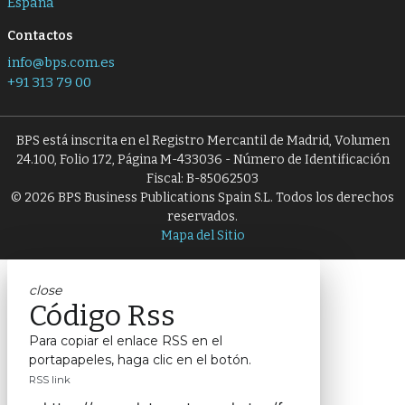
España
Contactos
info@bps.com.es
+91 313 79 00
BPS está inscrita en el Registro Mercantil de Madrid, Volumen
24.100, Folio 172, Página M-433036 - Número de Identificación
Fiscal: B-85062503
© 2026 BPS Business Publications Spain S.L. Todos los derechos
reservados.
Mapa del Sitio
close
Código Rss
Para copiar el enlace RSS en el
portapapeles, haga clic en el botón.
RSS link