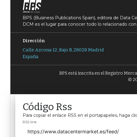
BPS (Business Publications Spain), editora de Data 
DCM es el lugar para conocer todo lo relacionado con 
Dirección
Calle Azcona 12, Bajo B, 28028 Madrid
España
BPS está inscrita en el Registro Merc
© 20
Código Rss
Para copiar el enlace RSS en el portapapeles, haga cli
RSS link