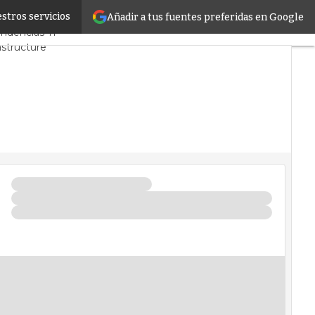
stros servicios
Añadir a tus fuentes preferidas en Google
 y Mercado
Proyectos
ndencias TI
astructure
s de Datos
icial