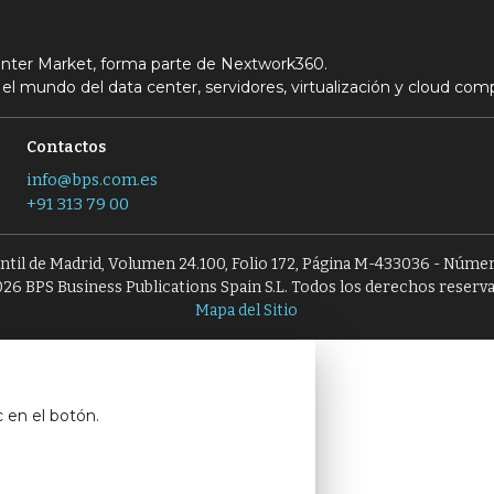
Center Market, forma parte de Nextwork360.
el mundo del data center, servidores, virtualización y cloud com
Contactos
info@bps.com.es
+91 313 79 00
antil de Madrid, Volumen 24.100, Folio 172, Página M-433036 - Númer
26 BPS Business Publications Spain S.L. Todos los derechos reserv
Mapa del Sitio
c en el botón.