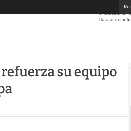
efuerza su equipo para el sur de Europa
Nue
Servidores CPD
Sostenibilidad
Te
Datacenter infr
Análisis Centro
Inteligencia Artif
 refuerza su equipo
pa