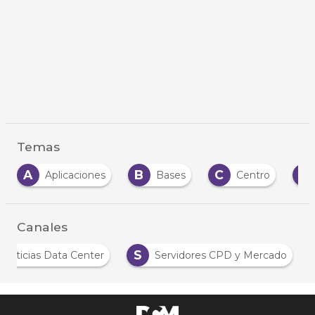
Temas
B
C
C
C
iones
Bases
Centro
Cloud
Canales
N
S
Noticias Data Center
Servidores CPD y Mercad