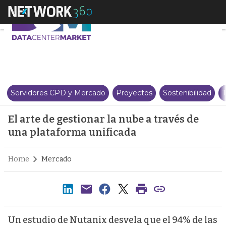
El arte de gestionar la nube a 
Servidores CPD y Mercado
Proyectos
Sostenibilidad
T
El arte de gestionar la nube a través de
una plataforma unificada
Home
Mercado
Un estudio de Nutanix desvela que el 94% de las