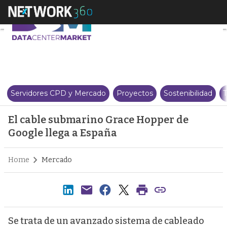
El cable submarino Grace Hoppe
Servidores CPD y Mercado
Proyectos
Sostenibilidad
T
El cable submarino Grace Hopper de
Google llega a España
Home
Mercado
Se trata de un avanzado sistema de cableado