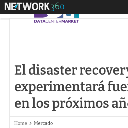
Menú
El disaster recovery
El disaster recove
experimentará fue
en los próximos añ
Home
Mercado