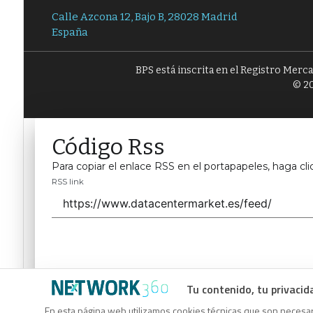
Calle Azcona 12, Bajo B, 28028 Madrid
España
BPS está inscrita en el Registro Merc
© 20
Código Rss
Para copiar el enlace RSS en el portapapeles, haga cli
RSS link
Tu contenido, tu privacid
Código Rss
En esta página web utilizamos cookies técnicas que son necesari