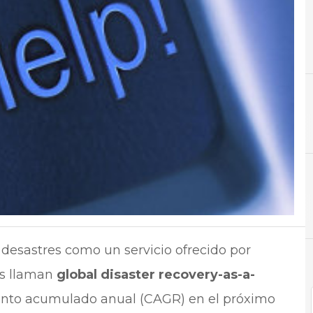
A
Almacenamiento
N
Not
 desastres como un servicio ofrecido por
es llaman
global disaster recovery-as-a-
ento acumulado anual (CAGR) en el próximo