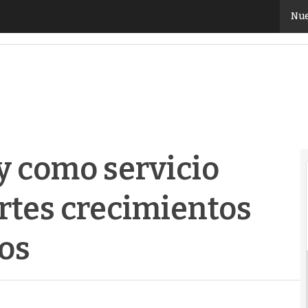
 como servicio experimentará fuertes crecimientos en
Nue
ry como servicio
rtes crecimientos
os