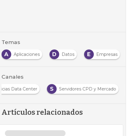
Temas
A
D
E
H
Aplicaciones
Datos
Empresas
Canales
S
icias Data Center
Servidores CPD y Mercado
Artículos relacionados