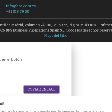
info@bps.com.es
+91 313 79 00
antil de Madrid, Volumen 24.100, Folio 172, Página M-433036 - Númer
26 BPS Business Publications Spain S.L. Todos los derechos reserv
Mapa del Sitio
c en el botón.
COPIAR ENLACE
ad!
as para la navegación y la prestación del servicio. También utilizamos