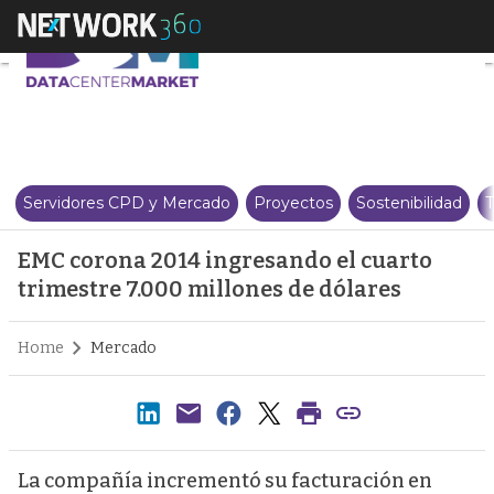
EMC corona 2014 ingresando el 
Servidores CPD y Mercado
Proyectos
Sostenibilidad
T
EMC corona 2014 ingresando el cuarto
trimestre 7.000 millones de dólares
Home
Mercado
La compañía incrementó su facturación en