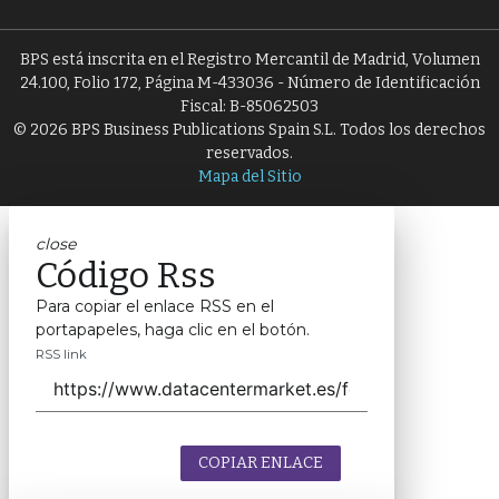
BPS está inscrita en el Registro Mercantil de Madrid, Volumen
24.100, Folio 172, Página M-433036 - Número de Identificación
Fiscal: B-85062503
© 2026 BPS Business Publications Spain S.L. Todos los derechos
reservados.
Mapa del Sitio
close
Código Rss
Para copiar el enlace RSS en el
portapapeles, haga clic en el botón.
RSS link
COPIAR ENLACE