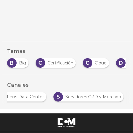
Temas
B
C
C
D
Big
Certificación
Cloud
Da
Canales
S
Noticias Data Center
Servidores CPD y Mercado