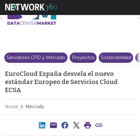
EuroCloud España desvela el nu
Servidores CPD y Mercado
Proyectos
Sostenibilidad
T
EuroCloud España desvela el nuevo
estándar Europeo de Servicios Cloud
ECSA
Home
Mercado