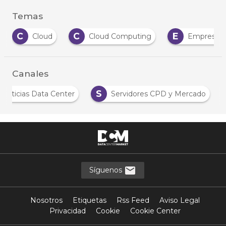
Temas
C
C
E
Cloud
Cloud Computing
Empresas
Canales
S
Noticias Data Center
Servidores CPD y Mercado
Síguenos
Nosotros
Etiquetas
Rss Feed
Aviso Legal
Privacidad
Cookie
Cookie Center