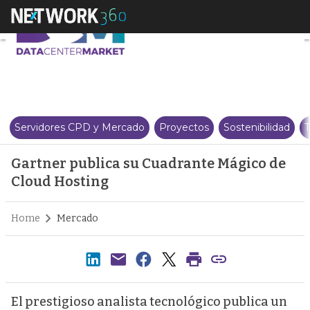
Gartner publica su Cuadrante 
Servidores CPD y Mercado
Proyectos
Sostenibilidad
T
Gartner publica su Cuadrante Mágico de
Cloud Hosting
Home
Mercado
El prestigioso analista tecnológico publica un