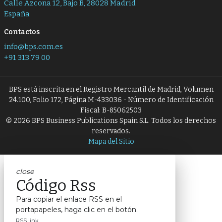
Calle Azcona 12, Bajo B, 28028 Madrid
España
Contactos
info@bps.com.es
+91 313 79 00
BPS está inscrita en el Registro Mercantil de Madrid, Volumen
24.100, Folio 172, Página M-433036 - Número de Identificación
Fiscal: B-85062503
© 2026 BPS Business Publications Spain S.L. Todos los derechos
reservados.
Mapa del Sitio
close
Código Rss
Para copiar el enlace RSS en el
portapapeles, haga clic en el botón.
RSS link