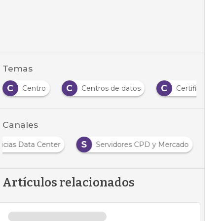
Temas
C
C
C
Centro
Centros de datos
Certificación
Canales
S
icias Data Center
Servidores CPD y Mercado
Artículos relacionados