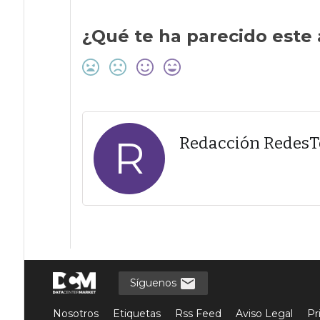
¿Qué te ha parecido este 
R
Redacción Redes
Síguenos
Nosotros
Etiquetas
Rss Feed
Aviso Legal
Pr