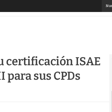
certificación ISAE 3402/16 SSAE tipo II para sus CPD
Nue
u certificación ISAE
II para sus CPDs