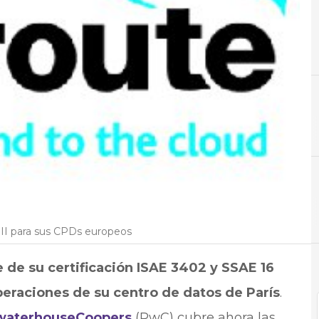
A
Aplicaciones
N
Not
 II para sus CPDs europeos
 de su certificación ISAE 3402 y SSAE 16
 operaciones de su centro de datos de París
.
waterhouseCoopers
(PwC) cubre ahora las