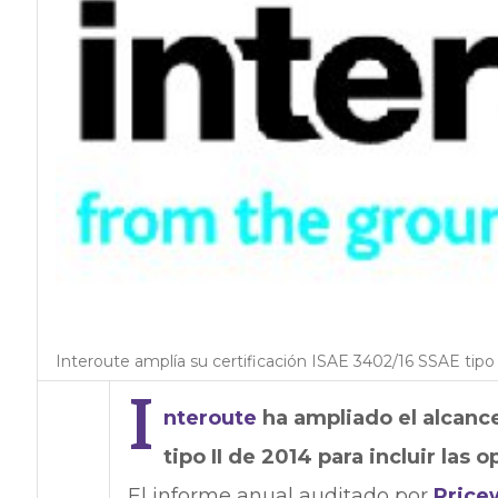
Interoute amplía su certificación ISAE 3402/16 SSAE tipo
I
nteroute
ha ampliado el alcance
tipo II de 2014 para incluir las
El informe anual auditado por
Price