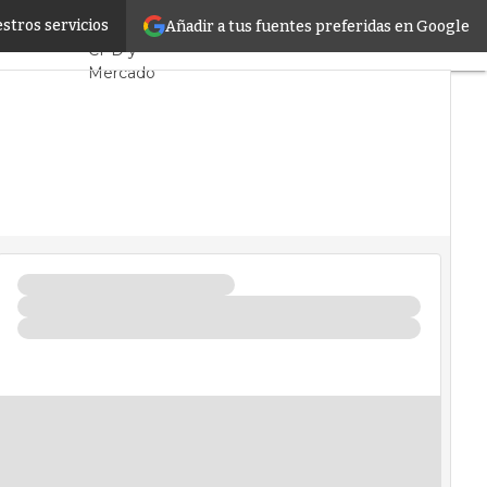
s europeos
stros servicios
Añadir a tus fuentes preferidas en Google
Servidores
CPD y
Mercado
Proyectos
Sostenibilidad
Tendencias
TI
Datacenter
infrastructure
Análisis
Centros de
Datos
Inteligencia
Artificial