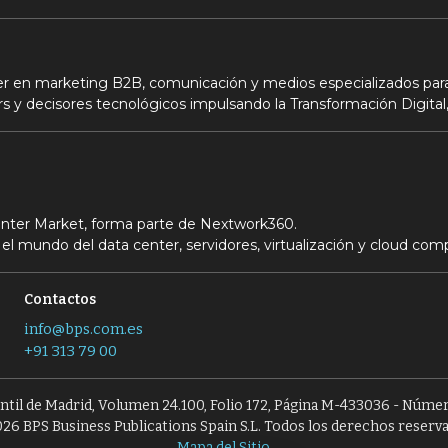
der en marketing B2B, comunicación y medios especializados para
s y decisores tecnológicos impulsando la Transformación Digital,
Center Market, forma parte de Nextwork360.
el mundo del data center, servidores, virtualización y cloud com
Contactos
info@bps.com.es
+91 313 79 00
antil de Madrid, Volumen 24.100, Folio 172, Página M-433036 - Númer
26 BPS Business Publications Spain S.L. Todos los derechos reserv
Mapa del Sitio