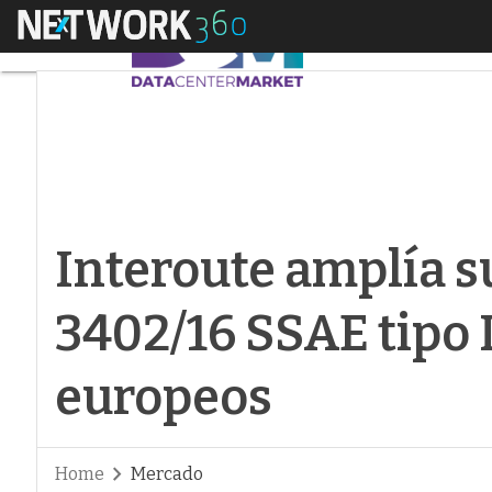
Menú
Interoute amplía su 
Interoute amplía s
3402/16 SSAE tipo 
europeos
Home
Mercado