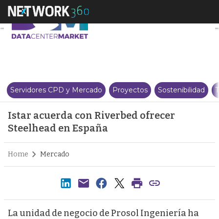
Istar acuerda con Riverbed ofr
Servidores CPD y Mercado
Proyectos
Sostenibilidad
T
Istar acuerda con Riverbed ofrecer
Steelhead en España
Home
Mercado
La unidad de negocio de Prosol Ingeniería ha