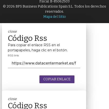
Fiscal: B-85062503
© 2026 BPS Business Publications Spain S.L. Todos los derechos
reservados.
Mapa del Sitio
close
Código Rss
Para copiar el enlace RSS en el
portapapeles, haga clic en el botón.
RSS link
COPIAR ENLACE
close
Código Rss