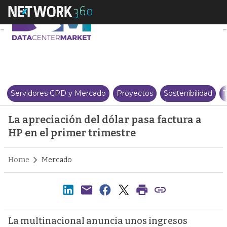
La apreciación del dólar pasa f
Servidores CPD y Mercado
Proyectos
Sostenibilidad
T
La apreciación del dólar pasa factura a
HP en el primer trimestre
Home
Mercado
La multinacional anuncia unos ingresos