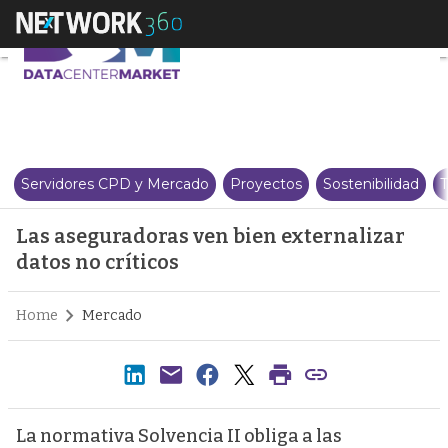
Las aseguradoras ven bien exter
Servidores CPD y Mercado
Proyectos
Sostenibilidad
T
Las aseguradoras ven bien externalizar
datos no críticos
Home
Mercado
La normativa Solvencia II obliga a las