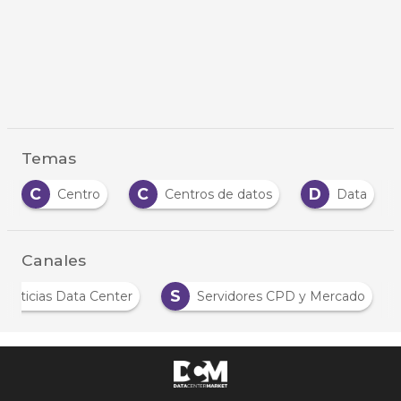
Temas
C
D
D
ntro
Centros de datos
Data
Datos
Canales
N
S
Noticias Data Center
Servidores CPD y Mercad