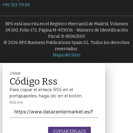
+91 313 79 00
BPS está inscrita en el Registro Mercantil de Madrid, Volumen
24.100, Folio 172, Página M-433036 - Número de Identificación
Fiscal: B-85062503
© 2026 BPS Business Publications Spain S.L. Todos los derechos
reservados.
Mapa del Sitio
close
Código Rss
Para copiar el enlace RSS en el
portapapeles, haga clic en el botón.
RSS link
COPIAR ENLACE