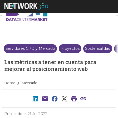
Las métricas a tener en cuenta
Servidores CPD y Mercado
Proyectos
Sostenibilidad
T
Las métricas a tener en cuenta para
mejorar el posicionamiento web
Home
Mercado
Publicado el 21 Jul 2022