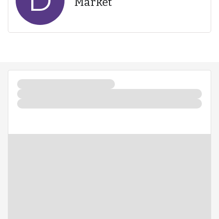
D
Market