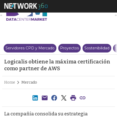
Logicalis obtiene la máxima ce
Servidores CPD y Mercado
Proyectos
Sostenibilidad
T
Logicalis obtiene la máxima certificación
como partner de AWS
Home
Mercado
La compañía consolida su estrategia