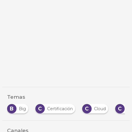
Temas
B
C
C
C
Big
Certificación
Cloud
Cl
Canales