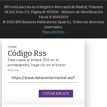
BPS está inscrita en el Registro Mercantil de Madrid, Volumen
24.100, Folio 172, Página M-433036 - Número de Identificación
Fiscal: B-85062503
© 2026 BPS Business Publications Spain S.L. Todos los derechos
reservados.
Mapa del Sitio
close
Código Rss
Para copiar el enlace RSS en el
portapapeles, haga clic en el botón.
RSS link
COPIAR ENLACE