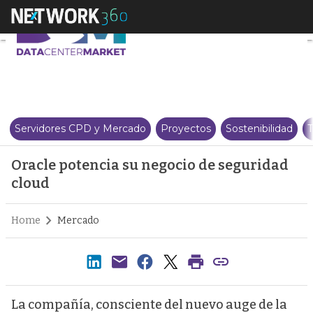
Oracle potencia su negocio de 
Servidores CPD y Mercado
Proyectos
Sostenibilidad
T
Oracle potencia su negocio de seguridad
cloud
Home
Mercado
La compañía, consciente del nuevo auge de la