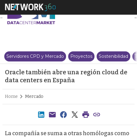
Oracle también abre una región
Servidores CPD y Mercado
Proyectos
Sostenibilidad
T
Oracle también abre una región cloud de
data centers en España
Home
Mercado
La compañía se suma a otras homólogas como