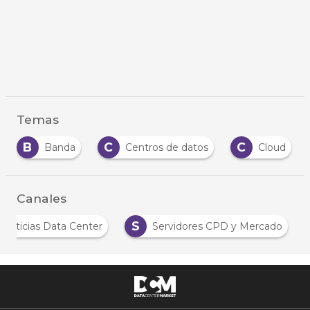
Temas
C
C
C
Centros de datos
Cloud
Cloud Com
Canales
N
S
Noticias Data Center
Servidores CPD y Merc