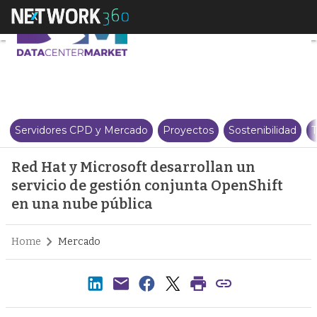
Red Hat y Microsoft desarrollan
Servidores CPD y Mercado
Proyectos
Sostenibilidad
T
Red Hat y Microsoft desarrollan un
servicio de gestión conjunta OpenShift
en una nube pública
Home
Mercado