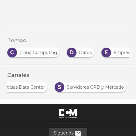
Temas
D
E
K
Cloud Computing
Datos
Empresas
Canales
N
S
Noticias Data Center
Servidores CPD y Mercado
Síguenos